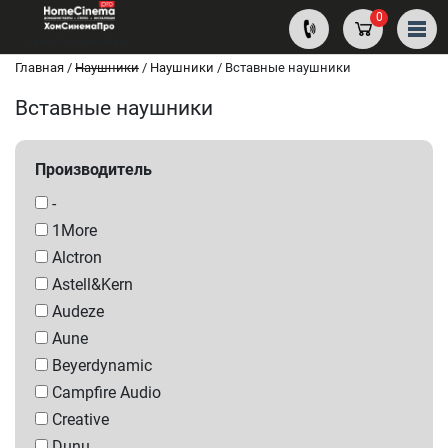
0
Ремонт и пошив одежды
Главная
/
Наушники
/
Наушники
/
Вставные наушники
Вставные наушники
Производитель
-
1More
Alctron
Astell&Kern
Audeze
Aune
Beyerdynamic
Campfire Audio
Creative
Dunu