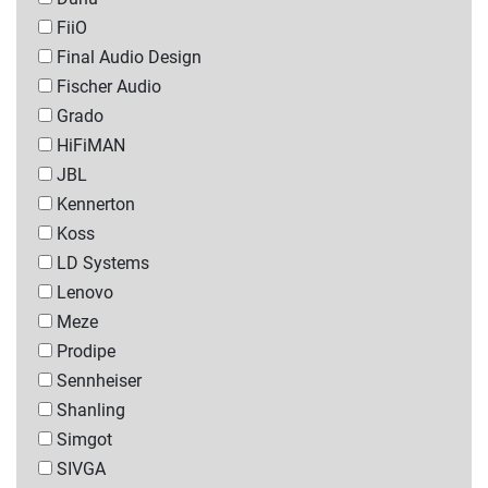
FiiO
Final Audio Design
Fischer Audio
Grado
HiFiMAN
JBL
Kennerton
Koss
LD Systems
Lenovo
Meze
Prodipe
Sennheiser
Shanling
Simgot
SIVGA